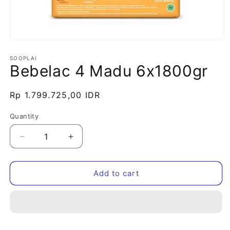
Open
media
1
SOOPLAI
Bebelac 4 Madu 6x1800gr
in
modal
Regular
Rp 1.799.725,00 IDR
price
Quantity
Decrease
Increase
quantity
quantity
for
for
Bebelac
Bebelac
Add to cart
4
4
Madu
Madu
6x1800gr
6x1800gr