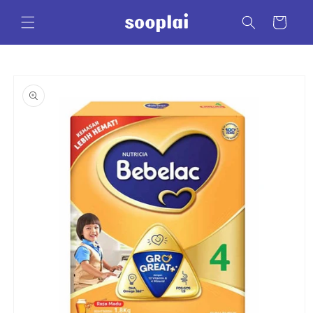
Skip to
content
Cart
Skip to
product
information