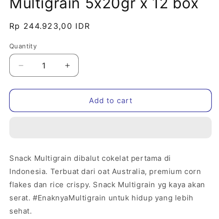
Multigrain 5x20gr x 12 box
Regular
Rp 244.923,00 IDR
price
Quantity
Decrease
Increase
quantity
quantity
for
for
Fitbar
Fitbar
Add to cart
Choco
Choco
Delight
Delight
Multigrain
Multigrain
5x20gr
5x20gr
x
x
Snack Multigrain dibalut cokelat pertama di
12
12
Indonesia. Terbuat dari oat Australia, premium corn
box
box
flakes dan rice crispy. Snack Multigrain yg kaya akan
serat. #EnaknyaMultigrain untuk hidup yang lebih
sehat.